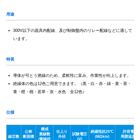
用途
300V以下の器具内配線、及び制御盤内のリレー配線などに適して
います。
特長
導体が可とう撚線のため、柔軟性に富み、作業性が向上します。
絶縁体の色は12色ご用意できます。（黒・白・赤・緑・黄・茶・
青・橙・桃・若草・灰・水色 全12色）
仕様
構成
公称
仕上り
絶縁抵抗20℃
許容電流
素線数
試験電圧
線芯数
断面積
外径
(MΩkm)
周囲温度30
/素線径
(V)