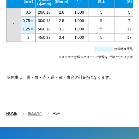
(m㎡)
(約ｍｍ)
以上
(A)
(本/mm)
0.5
20/0.18
2.6
1,000
5
5
0.75※
30/0.18
2.8
1,000
5
7
1
1.25※
50/0.18
3.1
1,000
5
12
2
45/0.32
3.4
1,000
5
17
は常時在庫品
※スマホでは横スクロールで仕様をご覧いただけます
※在庫は、黒・白・赤・緑・黄・青色の計6色になります。
HOME
製品紹介
VSF