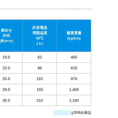
許容電流
撚合せ
周囲温度
概算質量
外径
40℃
(kg/km)
(約ｍｍ)
(Ａ)
19.0
62
405
22.0
86
610
25.0
110
870
29.0
155
1,400
35.0
210
2,100
は常時在庫品