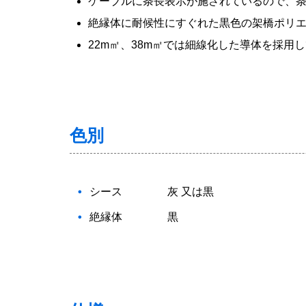
ケーブルに条長表示が施されているので、
絶縁体に耐候性にすぐれた黒色の架橋ポリ
22m㎡、38m㎡では細線化した導体を採用
色別
シース
灰 又は黒
絶縁体
黒