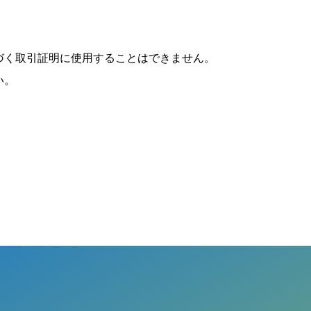
づく取引証明に使用することはできません。
い。
）