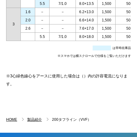
5.5
7/1.0
8.0×13.5
1,500
50
1.6
－
－
6.2×13.0
1,500
50
2.0
－
－
6.6×14.0
1,500
50
3
2.6
－
－
7.6×17.0
1,500
50
5.5
7/1.0
8.0×18.0
1,500
50
は常時在庫品
※スマホでは横スクロールで仕様をご覧いただけます
※3心緑色線心をアースに使用した場合は（）内の許容電流になりま
す。
HOME
製品紹介
200タフライン（VVF）