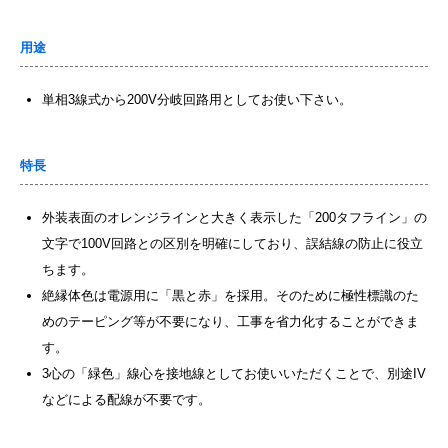
用途
単相3線式から200V分岐回路用としてお使い下さい。
特長
外装表面のオレンジラインと大きく表示した「200タフライン」の
文字で100V回路との区別を明確にしており、誤結線の防止に役立
ちます。
絶縁体色は電源用に「黒と赤」を採用。そのために極性標識のた
めのテーピング等が不要になり、工事を省力化することができま
す。
3心の「緑色」線心を接地線としてお使いいただくことで、別途IV
などによる配線が不要です。