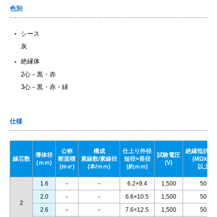
色別
シース
灰
絶縁体
2心－黒・赤
3心－黒・赤・緑
仕様
公称
構成
仕上り外径
絶縁抵抗20
導体径
試験電圧
線芯数
断面積
素線数/素線径
短径×長径
(MΩkm)
(ｍｍ)
(V)
(m㎡)
(本/ｍｍ)
(約ｍｍ)
以上
1.6
－
－
6.2×9.4
1,500
50
2.0
－
－
6.6×10.5
1,500
50
2
2.6
－
－
7.6×12.5
1,500
50